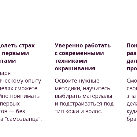
олеть страх
Уверенно работать
Пон
д первыми
с современными
раз
нтами
техниками
да
окрашивания
пр
даря
ическому опыту
Освоите нужные
Смо
делях сможете
методики, научитесь
сво
йно принимать
выбирать материалы
зна
 первых
и подстраиваться под
дел
тов — без
тип кожи и волос.
куд
а “самозванца”.
бра