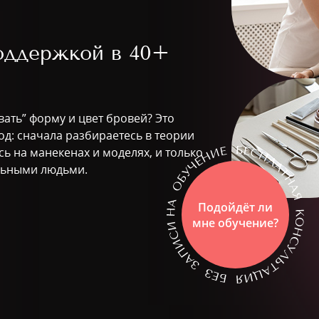
поддержкой в
40+
вать” форму и цвет бровей? Это
д: сначала разбираетесь в теории
ь на манекенах и моделях, и только
альными людьми.
Подойдёт ли
мне обучение?