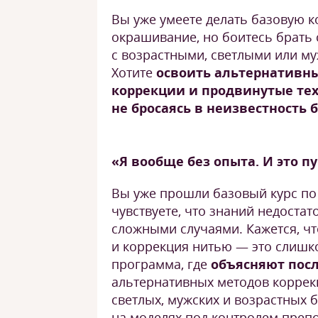
Вы уже умеете делать базовую 
окрашивание, но боитесь брать
с возрастными, светлыми или м
Хотите
освоить альтернативн
коррекции и продвинутые те
не бросаясь в неизвестность 
«Я вообще без опыта. И это п
Вы уже прошли базовый курс по
чувствуете, что знаний недостат
сложными случаями. Кажется, чт
и коррекция нитью — это слишк
программа, где
объясняют пос
альтернативных методов корре
светлых, мужских и возрастных б
на моделях под контролем препо