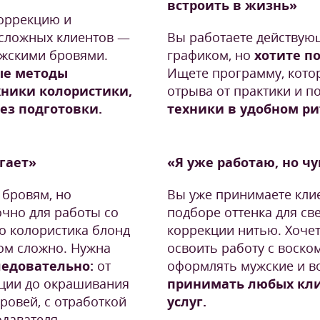
встроить в жизнь»
коррекцию и
 сложных клиентов —
Вы работаете действую
ужскими бровями.
графиком, но
хотите п
ые методы
Ищете программу, котор
хники колористики,
отрыва от практики и п
без подготовки.
техники в удобном ри
угает»
«Я уже работаю, но ч
 бровям, но
Вы уже принимаете клие
очно для работы со
подборе оттенка для св
о колористика блонд
коррекции нитью. Хочет
ом сложно. Нужна
освоить работу с воском
ледовательно:
от
оформлять мужские и в
кции до окрашивания
принимать любых кли
ровей, с отработкой
услуг.
давателя.