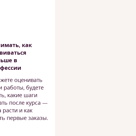
имать, как
виваться
льше в
офессии
жете оценивать
и работы, будете
ть, какие шаги
ать после курса —
а расти и как
ть первые заказы.