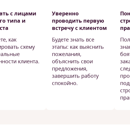
ать с лицами
Уверенно
Пон
го типа и
проводить первую
стр
ста
встречу с клиентом
пра
те, как
Будете знать все
Пол
ировать схему
этапы: как выяснить
зна
еальные
пожелания,
боя
нности клиента.
объяснить свои
зак
предложения,
сле
завершить работу
про
спокойно.
под
стр
пра