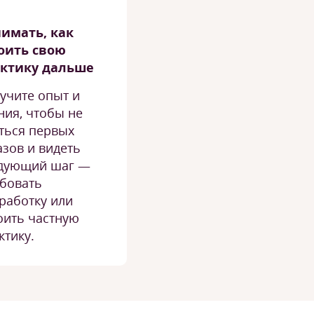
имать, как
оить свою
ктику дальше
учите опыт и
ния, чтобы не
ться первых
азов и видеть
дующий шаг —
бовать
работку или
оить частную
ктику.