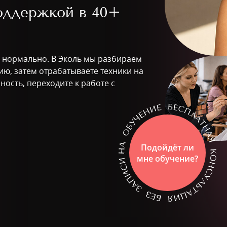
поддержкой в
40+
то нормально. В Эколь мы разбираем
рию, затем отрабатываете техники на
ность, переходите к работе с
Подойдёт ли
мне обучение?