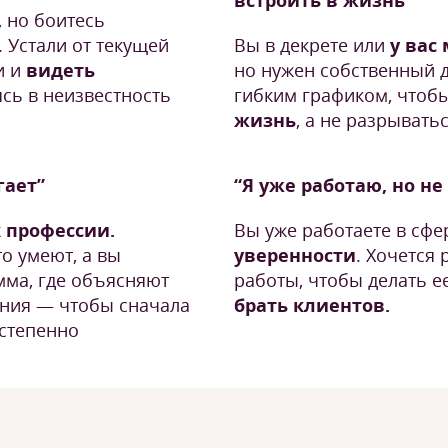
встроить в жизнь”
, но боитесь
 Устали от текущей
Вы в декрете или
у вас
и и
видеть
но нужен собственный 
ясь в неизвестность
гибким графиком, чтоб
жизнь
, а не разрывать
гает”
“Я уже работаю, но н
к профессии.
Вы уже работаете в сфе
то умеют, а вы
уверенности
. Хочется 
мма, где объясняют
работы, чтобы делать е
ения — чтобы сначала
брать клиентов.
остепенно