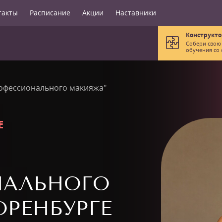
такты
Расписание
Акции
Наставники
Конструкто
Собери свою
обучения со 
офессионального макияжа"
Е
НАЛЬНОГО
РЕНБУРГЕ