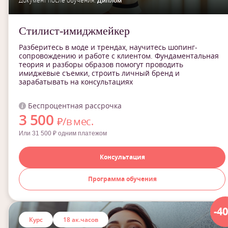
Документ после обучения:
Диплом
Стилист-имиджмейкер
Разберитесь в моде и трендах, научитесь шопинг-
сопровождению и работе с клиентом. Фундаментальная
теория и разборы образов помогут проводить
имиджевые съемки, строить личный бренд и
зарабатывать на консультациях
Беспроцентная рассрочка
3 500
₽/в мес.
Или 31 500 ₽ одним платежом
Консультация
Программа обучения
-4
Курс
18 ак.часов